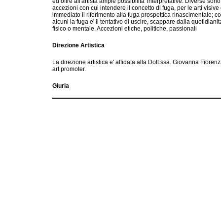
ed offre all'artista ampie possibilita' interpretative. Diverse sono
accezioni con cui intendere il concetto di fuga, per le arti visive 
immediato il riferimento alla fuga prospettica rinascimentale; c
alcuni la fuga e' il tentativo di uscire, scappare dalla quotidianit
fisico o mentale. Accezioni etiche, politiche, passionali
Direzione Artistica
La direzione artistica e' affidata alla Dott.ssa. Giovanna Fiorenz
art promoter.
Giuria
Oltre alla direzione artistica, la giuria sara' presieduta da un P
composta da esponenti del panorama Culturale Italiano. La Giu
selezionera' le tre opere finaliste e ad insindacabile giudizio n
l'artista vincitore del primo premio. Tra le fotografie pervenute,
selezionate le opere migliori che costituiranno il corpus di una
Premi
Primo Premio Assegnato e' di EUR 500.00 . Secondo e Terzo 
menzioni speciali. Tutte le foto rimarranno in mostra dal 17 al
presso la Sala dell'Affresco Del Castello Visconteo di Vigevano
Impiego
L'elaborato vincente sara' utilizzato per fini promozionali in qua
e supporto a discrezione dell'ente organizzatore cedendo a ques